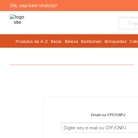
Olá, seja bem vindo(a)!
Produtos de A-Z
Bazar
Beleza
Bombonier
Brinquedos
Cab
Email ou CPF/CNPJ: