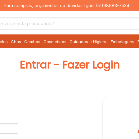
Para compras, orçamentos ou dúvidas ligue:
(51)98983-7534
elos
Chas
Combos
Cosmeticos
Cuidados e Higiene
Embalagens
Entrar - Fazer Login