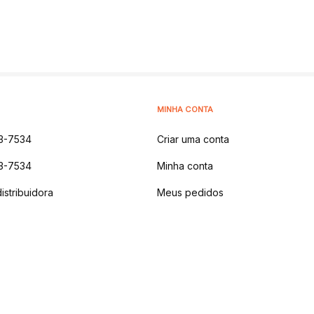
MINHA CONTA
3-7534
Criar uma conta
3-7534
Minha conta
istribuidora
Meus pedidos
 NATURAIS LTDA
-
AV DOS IPES, 1914 - MONTANHA,
LAJEADO - RS | CEP 9