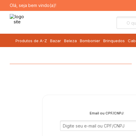
Olá, seja bem vindo(a)!
Produtos de A-Z
Bazar
Beleza
Bombonier
Brinquedos
Cab
Email ou CPF/CNPJ: