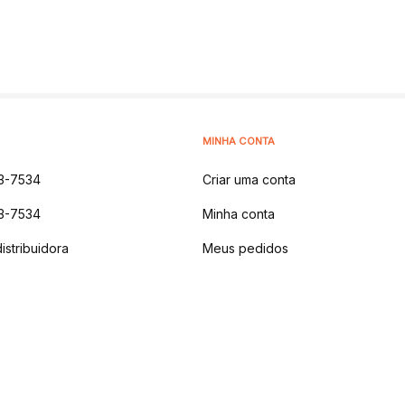
MINHA CONTA
3-7534
Criar uma conta
3-7534
Minha conta
istribuidora
Meus pedidos
 NATURAIS LTDA
-
AV DOS IPES, 1914 - MONTANHA,
LAJEADO - RS | CEP 9