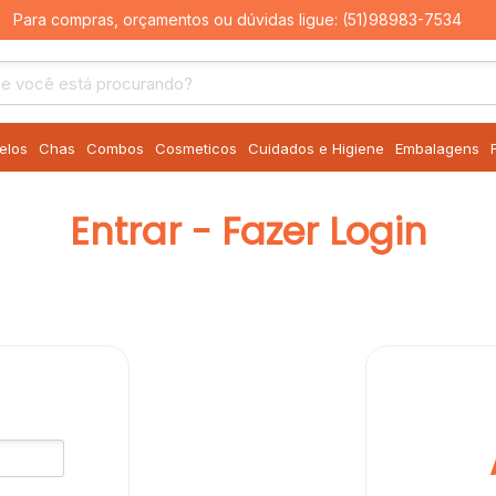
Para compras, orçamentos ou dúvidas ligue:
(51)98983-7534
elos
Chas
Combos
Cosmeticos
Cuidados e Higiene
Embalagens
Entrar - Fazer Login