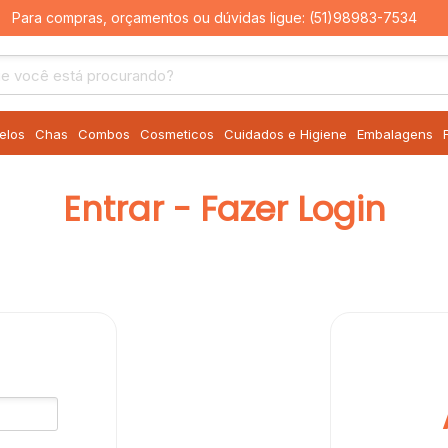
Para compras, orçamentos ou dúvidas ligue:
(51)98983-7534
elos
Chas
Combos
Cosmeticos
Cuidados e Higiene
Embalagens
Entrar - Fazer Login