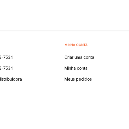
MINHA CONTA
3-7534
Criar uma conta
3-7534
Minha conta
istribuidora
Meus pedidos
 NATURAIS LTDA
-
AV DOS IPES, 1914 - MONTANHA,
LAJEADO - RS | CEP 9