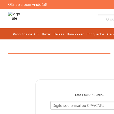
Olá, seja bem vindo(a)!
Produtos de A-Z
Bazar
Beleza
Bombonier
Brinquedos
Cab
Email ou CPF/CNPJ: