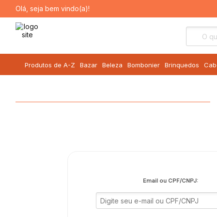
Olá, seja bem vindo(a)!
Produtos de A-Z
Bazar
Beleza
Bombonier
Brinquedos
Cab
Email ou CPF/CNPJ: