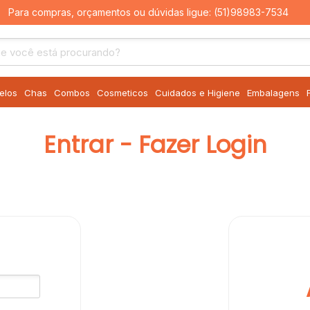
Para compras, orçamentos ou dúvidas ligue:
(51)98983-7534
elos
Chas
Combos
Cosmeticos
Cuidados e Higiene
Embalagens
Entrar - Fazer Login