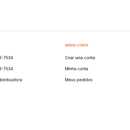
MINHA CONTA
3-7534
Criar uma conta
3-7534
Minha conta
istribuidora
Meus pedidos
 NATURAIS LTDA
-
AV DOS IPES, 1914 - MONTANHA,
LAJEADO - RS | CEP 9