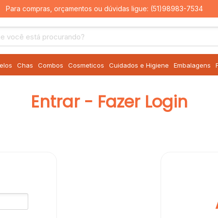
Para compras, orçamentos ou dúvidas ligue:
(51)98983-7534
elos
Chas
Combos
Cosmeticos
Cuidados e Higiene
Embalagens
Entrar - Fazer Login