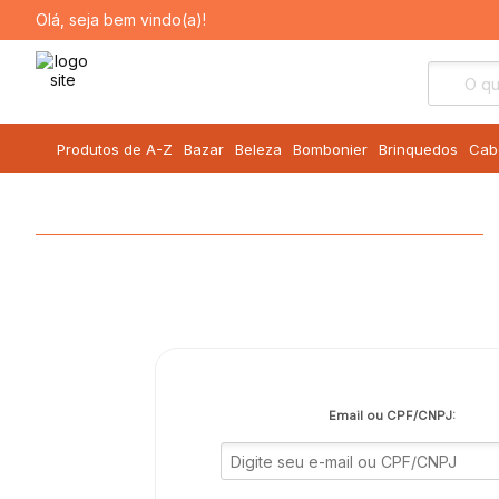
Olá, seja bem vindo(a)!
Produtos de A-Z
Bazar
Beleza
Bombonier
Brinquedos
Cab
Email ou CPF/CNPJ: