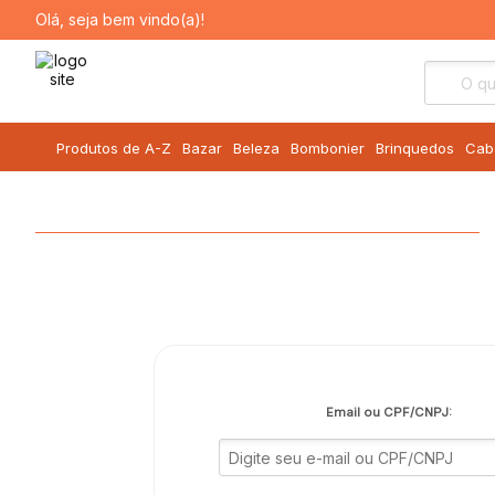
Olá, seja bem vindo(a)!
Produtos de A-Z
Bazar
Beleza
Bombonier
Brinquedos
Cab
Email ou CPF/CNPJ: