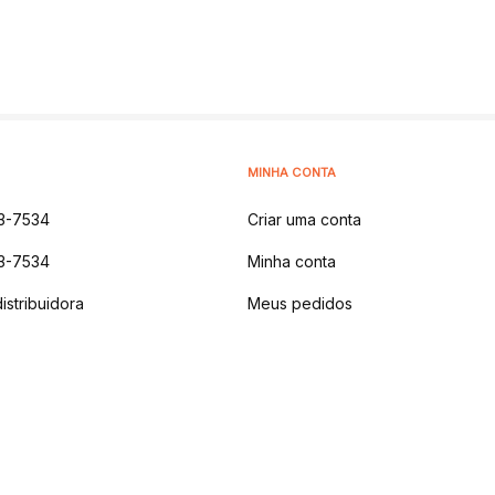
MINHA CONTA
3-7534
Criar uma conta
3-7534
Minha conta
istribuidora
Meus pedidos
 NATURAIS LTDA
-
AV DOS IPES, 1914 - MONTANHA,
LAJEADO - RS | CEP 9