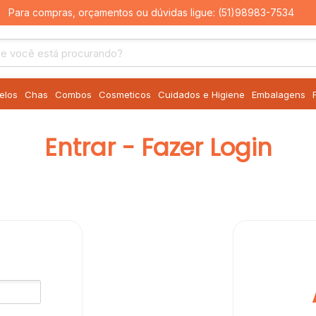
Para compras, orçamentos ou dúvidas ligue:
(51)98983-7534
elos
Chas
Combos
Cosmeticos
Cuidados e Higiene
Embalagens
Entrar - Fazer Login