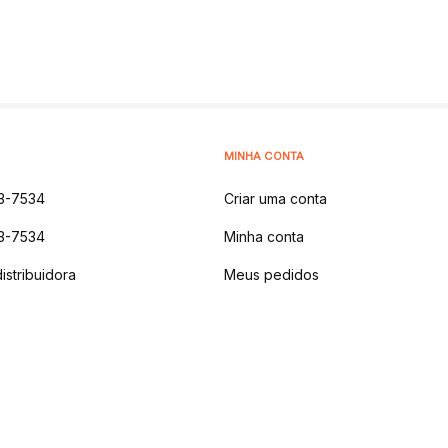
MINHA CONTA
3-7534
Criar uma conta
3-7534
Minha conta
istribuidora
Meus pedidos
 NATURAIS LTDA
-
AV DOS IPES, 1914 - MONTANHA,
LAJEADO - RS | CEP 9