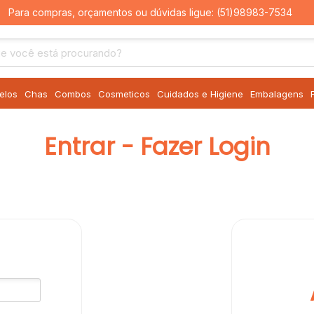
Para compras, orçamentos ou dúvidas ligue:
(51)98983-7534
elos
Chas
Combos
Cosmeticos
Cuidados e Higiene
Embalagens
Entrar - Fazer Login