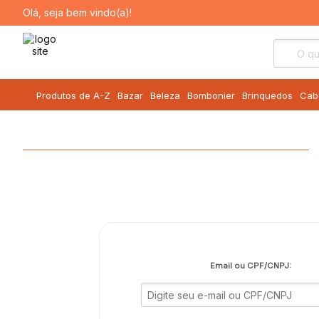
Olá, seja bem vindo(a)!
Produtos de A-Z
Bazar
Beleza
Bombonier
Brinquedos
Cab
Email ou CPF/CNPJ: