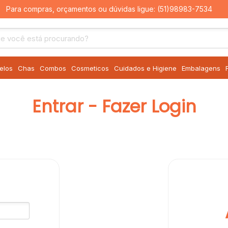
Para compras, orçamentos ou dúvidas ligue:
(51)98983-7534
elos
Chas
Combos
Cosmeticos
Cuidados e Higiene
Embalagens
Entrar - Fazer Login