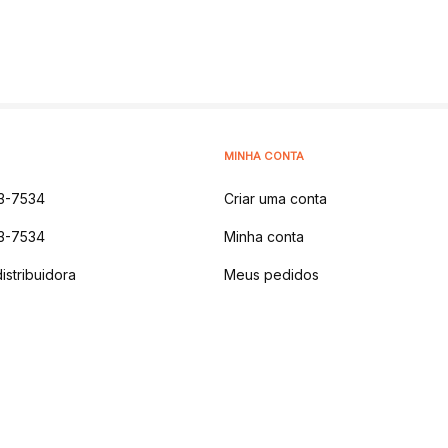
MINHA CONTA
3-7534
Criar uma conta
3-7534
Minha conta
istribuidora
Meus pedidos
 NATURAIS LTDA
-
AV DOS IPES, 1914 - MONTANHA,
LAJEADO - RS | CEP 9