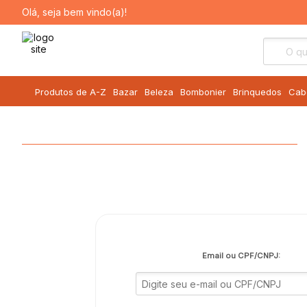
Olá, seja bem vindo(a)!
Produtos de A-Z
Bazar
Beleza
Bombonier
Brinquedos
Cab
Email ou CPF/CNPJ: